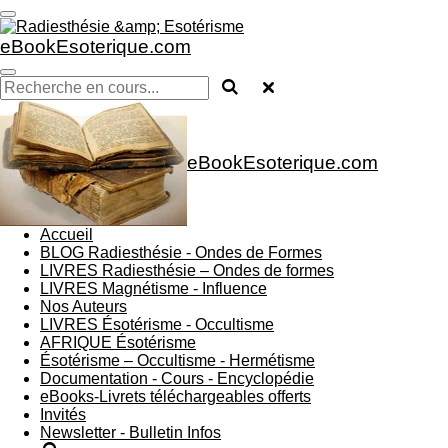
Passer
au
eBookEsoterique.com
contenu
principal
eBookEsoterique.com
Accueil
BLOG Radiesthésie - Ondes de Formes
LIVRES Radiesthésie – Ondes de formes
LIVRES Magnétisme - Influence
Nos Auteurs
LIVRES Ésotérisme - Occultisme
AFRIQUE Ésotérisme
Ésotérisme – Occultisme - Hermétisme
Documentation - Cours - Encyclopédie
eBooks-Livrets téléchargeables offerts
Invités
Newsletter - Bulletin Infos